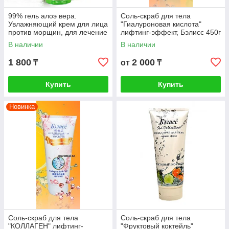
99% гель алоэ вера.
Соль-скраб для тела
Увлажняющий крем для лица
"Гиалуроновая кислота"
против морщин, для лечение
лифтинг-эффект, Бэлисс 450г
акне, маска для лица. 260 мл
В наличии
В наличии
1 800
2 000
₸
от
₸
Купить
Купить
Новинка
Соль-скраб для тела
Соль-скраб для тела
"КОЛЛАГЕН" лифтинг-
"Фруктовый коктейль"