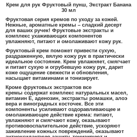
Крем для рук Фруктовый пунш, Экстракт Банана
30 мл
Фруктовая серия кремов по уходу за кожей.
Нежные, ароматные кремы – сладкий десерт
для ваших ручек! Фруктовые экстракты и
комплекс ухаживающих компонентов
увлажняют, питают и омолаживают кожу рук.
Фруктовый крем поможет привести сухую,
раздраженную, вялую кожу рук в практически
идеальное состояние. Крем увлажняет, смягчает
и питает сухую и огрубевшую кожу рук, дарит
коже ощущение свежести и обновления,
насыщает витаминами и тонизирует.
Кроме фруктовых экстрактов все
кремы
содержат комплекс натуральных масел,
витамин E, аденозин, экстракты ромашки, алоэ
вера и виноградных косточек.
Все эти
компоненты усиливают оздоравливающее и
омолаживающее действие крема: питают,
увлажняют и смягчают кожу, оказывают
противовоспалительное действие, ускоряют
заживление кожных повреждений, оказывают
антиоксидантную защиту, тонизируют и