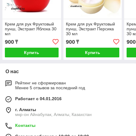
Крем для рук Фруктовый
Крем для рук Фруктовый
Крем
пунш, Экстракт Яблока 30
пунш, Экстракт Персика
пунш
мл
30 мл
30 м
900
900
900
₸
₸
Купить
Купить
О нас
Рейтинг не сформирован
Менее 5 отзывов за последний год
Работает с 04.01.2016
г. Алматы
мкр-он Айнабулак, Алматы, Казахстан
Контакты