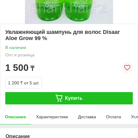
Увлажняющий шампунь для волос Disaar
Aloe Grow 99 %
В наличии
Опт и розница
1 500
₸
1 200 ₸
от 5 шт.
Купить
Описание
Характеристики
Доставка
Оплата
Усл
Описание