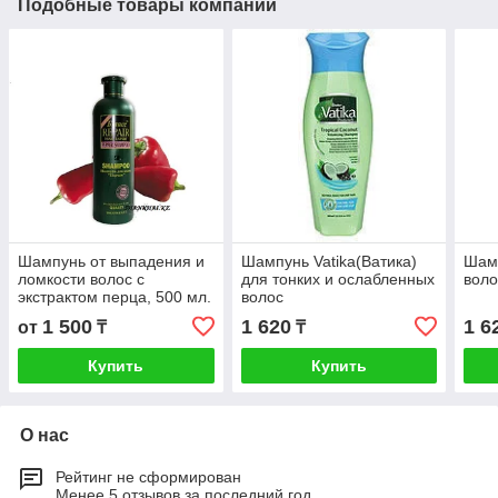
Подобные товары компании
Шампунь от выпадения и
Шампунь Vatika(Ватика)
Шам
ломкости волос с
для тонких и ослабленных
воло
экстрактом перца, 500 мл.
волос
1 500
1 620
1 6
от
₸
₸
Купить
Купить
О нас
Рейтинг не сформирован
Менее 5 отзывов за последний год