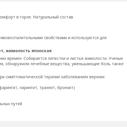
омфорт в горле. Натуральный состав.
отивовоспалительными свойствами и используются для
яет, жимолость японская
них времен. Собирается лепестки и листья жимолости. Ученые
ния, обнаружили лечебные вещества, уменьшающие боль также
 при симптоматической терапии заболеваниях верхних
фарингит, ларингит, трахеит, бронхит)
льных путей