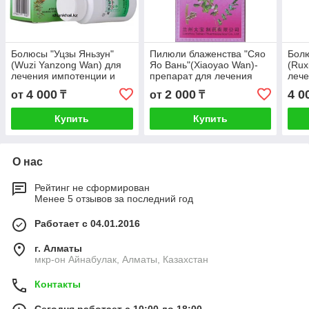
Болюсы "Уцзы Яньзун"
Пилюли блаженства "Сяо
Болю
(Wuzi Yanzong Wan) для
Яо Вань"(Xiaoyao Wan)-
(Rux
лечения импотенции и
препарат для лечения
лече
мужского бесплодия
печени.
4 000
2 000
4 0
от
₸
от
₸
Купить
Купить
О нас
Рейтинг не сформирован
Менее 5 отзывов за последний год
Работает с 04.01.2016
г. Алматы
мкр-он Айнабулак, Алматы, Казахстан
Контакты