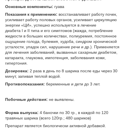
Основные компоненты:
гуава
Показания к применению:
восстанавливает работу почек,
усиливает работу половых органов, усиливает циркуляцию
энергии «ЦИ», успешно используется в лечение
диабета I и II типа и его симптомов (жажда, потребление
жидкости в больших количествах, полиуремия, постоянное
ощущение голода, булемия, худоба, синдром хронической
усталости, упадок сил, нарушение речи и др.). Применяется
для лечения заболеваний, вызванных сахарным диабетом,
катаракта, глаукома, импотенция, заболевания кожи,
гипертония.
Дозировка:
2 раза в день по 8 шарика после еды через 30
минут, запивая теплой водой.
Противопоказания:
беременные и дети до 3 лет.
Побочные действия:
не выявлены.
Форма выпуска:
4 баночки по 30 гр., в каждой по 120
травяных шарика (всего 120гр.; 480 шариков)
Препарат является биологически активной добавкой.