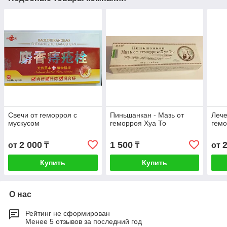
Свечи от геморроя с
Пиньшанкан - Мазь от
Лече
мускусом
геморроя Хуа То
гем
2 000
1 500
от
₸
₸
от
Купить
Купить
О нас
Рейтинг не сформирован
Менее 5 отзывов за последний год