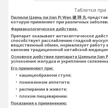
Таблетки при
Пилюли Цзянь пи Jian Pi Wan 健 聛 丸
представ
которую применяют при различных заболев
Фармакологическое действие.
Препарат оказывает антисептическое дейст
способствует расслаблению гладкой муску
вещественный обмен, нормализует работу 
канонам традиционной китайской медици
Основное действие препарата Цзяньпи Jian P
успокоение желудка и укрепление селезенк
Его применяют при:
кашицеобразном стуле;
пониженном аппетите;
распирании в животе;
плохом пищеварении.
Показания к применению: