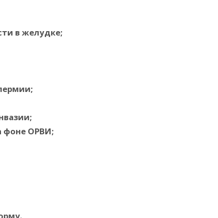
ти в желудке;
пермии;
нвазии;
 фоне ОРВИ;
орму.