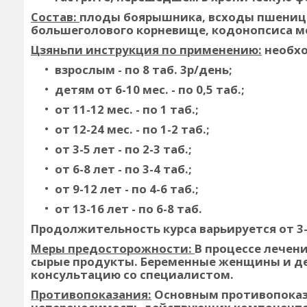
Состав:
плоды боярышника, всходы пшеницы
большеголового корневище, кодонопсиса м
Цзяньпи инструкция по применению:
необхо
взрослым - по 8 таб. 3р/день;
детям от 6-10 мес. - по 0,5 таб.;
от 11-12 мес. - по 1 таб.;
от 12-24 мес. - по 1-2 таб.;
от 3-5 лет - по 2-3 таб.;
от 6-8 лет - по 3-4 таб.;
от 9-12 лет - по 4-6 таб.;
от 13-16 лет - по 6-8 таб.
Продолжительность курса варьируется от 3-
Меры предосторожности:
В процессе лечен
сырые продукты. Беременные женщины и д
консультацию со специалистом.
Противопоказания:
Основным противопоказ