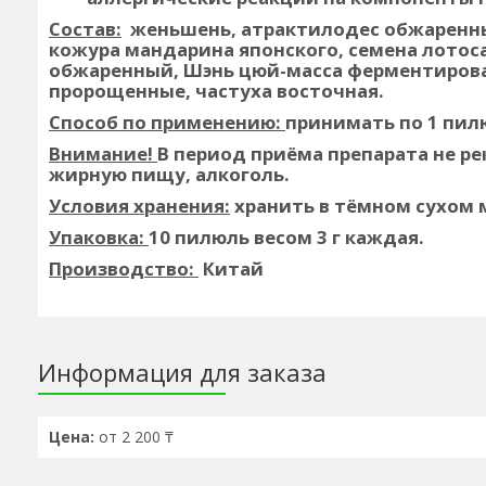
Состав:
женьшень, атрактилодес обжаренны
кожура мандарина японского, семена лотос
обжаренный, Шэнь цюй-масса ферментирова
пророщенные, частуха восточная.
Способ по применению:
принимать по 1 пилю
Внимание!
В период приёма препарата не р
жирную пищу, алкоголь.
Условия хранения:
хранить в тёмном сухом 
Упаковка:
10 пилюль весом 3 г каждая.
Производство:
Китай
Информация для заказа
Цена:
от 2 200 ₸