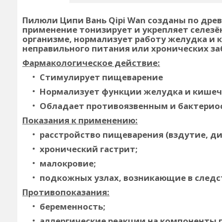
Пилюли Ципи Вань Qipi Wan
созданы по дре
применение тонизирует и укрепляет селезё
организме, нормализует работу желудка и 
неправильного питания или хронических за
Фармакологическое действие:
Стимулирует пищеварение
Нормализует функции желудка и кише
Обладает противоязвенным и бактерио
Показания к применению:
расстройство пищеварения (вздутие, ди
хронический гастрит;
малокровие;
подкожных узлах, возникающие в следс
Противопоказания:
беременность;
аллергические реакции на компоненты 