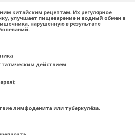
вним китайским рецептам. Их регулярное
нку, улучшает пищеварение и водный обмен в
кишечника, нарушенную в результате
болеваний.
чника
статическим действием
арея);
твие лимфоденита или туберкулёза.
препарата.