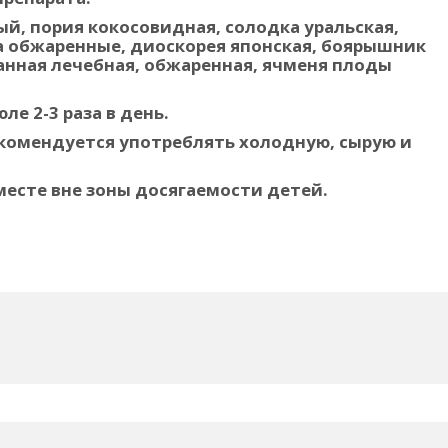
й, пория кокосовидная, солодка уральская,
а обжаренные, диоскорея японская, боярышник
нная лечебная, обжаренная, ячменя плоды
ле 2-3 раза в день.
екомендуется употреблять холодную, сырую и
месте вне зоны досягаемости детей.