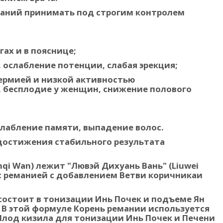
ваний принимать под строгим контролем
гах и в пояснице;
ослабление потенции, слабая эрекция;
ермией и низкой активностью
, бесплодие у женщин, снижение полового
слабление памяти, выпадение волос.
 достижения стабильного результата
nqi Wan) лежит "Лювэй Дихуань Вань" (Liuwei
с реманией с добавлением Ветви коричникаи
состоит в тонизации Инь Почек и подъеме Ян
 В этой формуле Корень ремании используется
 Плод кизила для тонизации Инь Почек и Печени