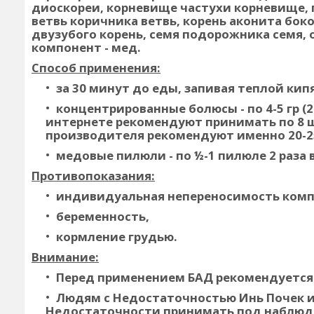
диоскореи, корневище частухи корневище, 
ветвь коричника ветвь, корень аконита бо
двузубого корень, семя подорожника семя,
компонент - мед.
Способ применения:
за 30 минут до еды, запивая теплой кип
концентрированные болюсы - по 4-5 гр (20
интернете рекомендуют принимать по 8 шт
производителя рекомендуют именно 20-25
медовые пилюли - по ½-1 пилюле 2 раза 
Противопоказания:
индивидуальная непереносимость комп
беременность,
кормление грудью.
Внимание:
Перед применением БАД рекомендуется 
Людям с Недостаточностью Инь Почек 
Недостаточности принимать под наблюд