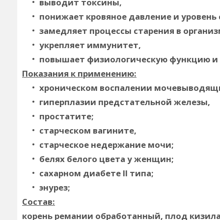
выводит токсины,
понижает кровяное давление и уровень с
замедляет процессы старения в организ
укрепляет иммунитет,
повышает физиологическую функцию и
Показания к применению:
хроническом воспалении мочевыводящи
гиперплазии предстательной железы,
простатите;
старческом вагините,
старческое недержание мочи;
белях белого цвета у женщин;
сахарном диабете ІІ типа;
энурез;
Состав:
корень ремании обработанный, плод кизила