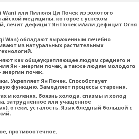
i Wan)
или Пилюля Ци Почек из золотого
итайской медицины, которое с успехом
й, лечит дефицит Ян Почек и/или дефицит Огня
qi Wan)
обладают выраженным лечебно -
ивают из натуральных растительных
технологий.
еняют как общеукрепляющее людям среднего и
ния Ян - энергии почек, а также людям молодого
- энергии почек.
ки. Укрепляет Ян Почек. Способствует
ую функцию. Замедляет процессы старения.
ах и коленях, боязнь холода, спазмы и холод
ла, затрудненное или учащенное
я), отеки, усталость. Язык бледный большой с
кий.
ое, противоотечное,