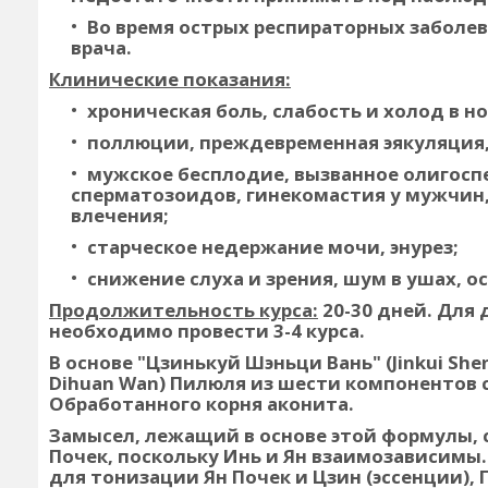
Во время острых респираторных заболе
врача.
Клинические показания:
хроническая боль, слабость и холод в но
поллюции, преждевременная эякуляция, 
мужское бесплодие, вызванное олигосп
сперматозоидов, гинекомастия у мужчин
влечения;
старческое недержание мочи, энурез;
снижение слуха и зрения, шум в ушах, о
Продолжительность курса:
20-30 дней. Для
необходимо провести 3-4 курса.
В основе "Цзинькуй Шэньци Вань" (Jinkui She
Dihuan Wan) Пилюля из шести компонентов 
Обработанного корня аконита.
Замысел, лежащий в основе этой формулы, 
Почек, поскольку Инь и Ян взаимозависимы.
для тонизации Ян Почек и Цзин (эссенции),