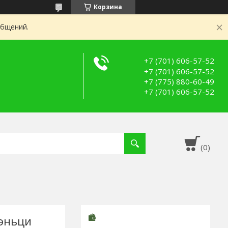
Корзина
общений.
+7 (701) 606-57-52
+7 (701) 606-57-52
+7 (775) 880-60-49
+7 (701) 606-57-52
эньци