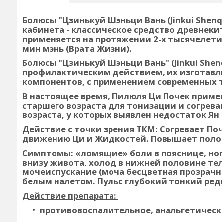
Болюсы "Цзинькуй Шэньци Вань (Jinkui Shenq
кабинета - классическое средство древнек
применяется на протяжении 2-х тысячелети
мин мэнь (Врата Жизни).
Болюсы "Цзинькуй Шэньци Вань" (Jinkui Shen
профилактическим действием, их изготавл
компонентов, с применением современных 
В настоящее время, Пилюля Ци Почек прим
старшего возраста для тонизации и согрева
возраста, у которых выявлен недостаток Ян 
Действие с точки зрения ТКМ:
Согревает Поч
движению Ци и Жидкостей. Повышает полов
Симптомы:
«ломящие» боли в пояснице, ног
внизу живота, холод в нижней половине те
мочеиспускание (моча бесцветная прозрачна
белым налетом. Пульс глубокий тонкий ред
Действие препарата:
противовоспалительное, анальгетическ