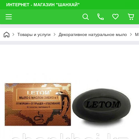
ИНТЕРНЕТ - МАГАЗИН "ШАНХАЙ"
Товары и услуги
Декоративное натуральное мыло
М