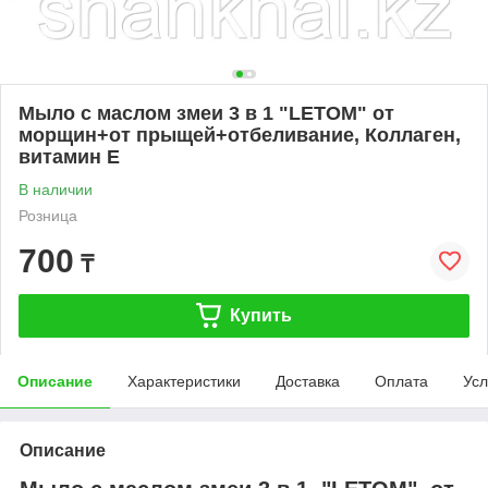
Мыло с маслом змеи 3 в 1 "LETOM" от
морщин+от прыщей+отбеливание, Коллаген,
витамин Е
В наличии
Розница
700
₸
Купить
Описание
Характеристики
Доставка
Оплата
Усл
Описание