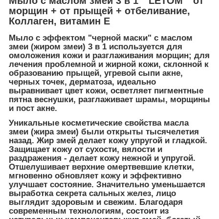
Мыло с маслом змеи 3 в 1 "LETOM" от
морщин + от прыщей + отбеливание,
Коллаген, витамин Е
Мыло с эффектом "черной маски" с маслом
змеи (жиром змеи) 3 в 1 используется для
омоложения кожи и разглаживания морщин; для
лечения проблемной и жирной кожи, склонной к
образованию прыщей, угревой сыпи акне,
черных точек, дерматоза, идеально
выравнивает цвет кожи, осветляет пигментные
пятна веснушки, разглаживает шрамы, морщины
и пост акне.
Уникальные косметические свойства масла
змеи (жира змеи) были открыты тысячелетия
назад. Жир змей делает кожу упругой и гладкой.
Защищает кожу от сухости, вялости и
раздражения - делает кожу нежной и упругой.
Отшелушивает верхние омертвевшие клетки,
мгновенно обновляет кожу и эффективно
улучшает состояние. Значительно уменьшается
выработка секрета сальных желез, лицо
выглядит здоровым и свежим. Благодаря
современным технологиям, состоит из