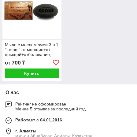
Мыло с маслом змеи 3 в 1
"Letom" от морщин+от
прыщей+отбеливание,
коллаген, витамин Е
700
от
₸
Купить
О нас
Рейтинг не сформирован
Менее 5 отзывов за последний год
Работает с 04.01.2016
г. Алматы
мкр-он Айнабулак, Алматы, Казахстан