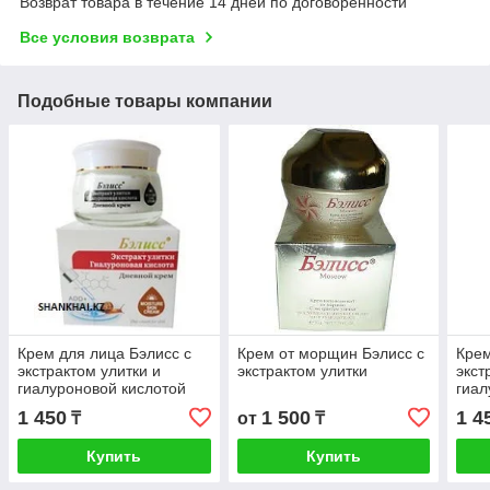
Возврат товара в течение 14 дней по договоренности
Все условия возврата
Подобные товары компании
Крем для лица Бэлисс с
Крем от морщин Бэлисс с
Крем
экстрактом улитки и
экстрактом улитки
экст
гиалуроновой кислотой
гиал
дневной
мор
1 450
1 500
1 4
₸
от
₸
Купить
Купить