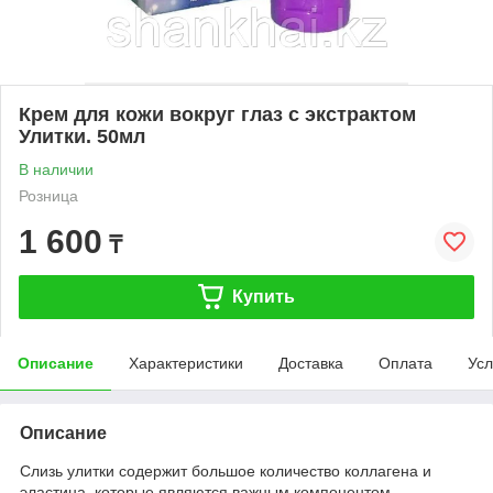
Крем для кожи вокруг глаз с экстрактом
Улитки. 50мл
В наличии
Розница
1 600
₸
Купить
Описание
Характеристики
Доставка
Оплата
Усл
Описание
Слизь улитки содержит большое количество коллагена и
эластина, которые являются важным компонентом