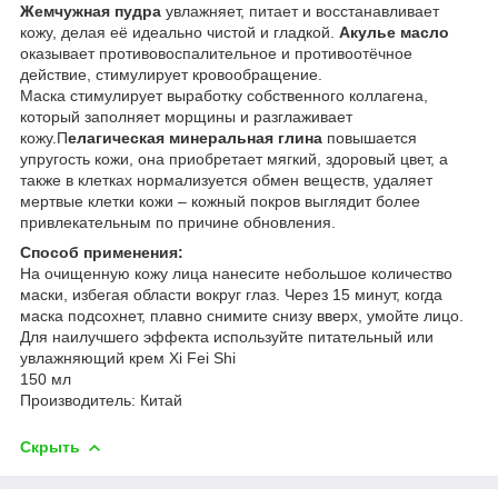
Жемчужная пудра
увлажняет, питает и восстанавливает
кожу, делая её идеально чистой и гладкой.
Акулье масло
оказывает противовоспалительное и противоотёчное
действие, стимулирует кровообращение.
Маска стимулирует выработку собственного коллагена,
который заполняет морщины и разглаживает
кожу.П
елагическая минеральная глина
повышается
упругость кожи, она приобретает мягкий, здоровый цвет, а
также в клетках нормализуется обмен веществ, удаляет
мертвые клетки кожи – кожный покров выглядит более
привлекательным по причине обновления.
Способ применения:
На очищенную кожу лица нанесите небольшое количество
маски, избегая области вокруг глаз. Через 15 минут, когда
маска подсохнет, плавно снимите снизу вверх, умойте лицо.
Для наилучшего эффекта используйте питательный или
увлажняющий крем Xi Fei Shi
150 мл
Производитель: Китай
Скрыть