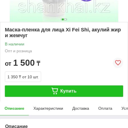
Маска-пленка для лица Xi Fei Shi, акулий жир
и жемчуг
В наличии
Опт и розница
1 500
от
₸
1 350 ₸
от 10 шт.
Купить
Описание
Характеристики
Доставка
Оплата
Усл
Описание