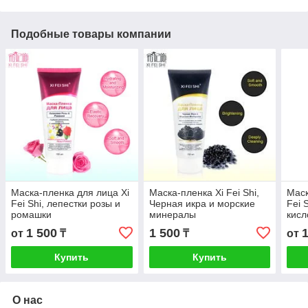
Подобные товары компании
Маска-пленка для лица Xi
Маска-пленка Xi Fei Shi,
Маск
Fei Shi, лепестки розы и
Черная икра и морские
Fei 
ромашки
минералы
кисл
1 500
1 500
от
₸
₸
от
Купить
Купить
О нас