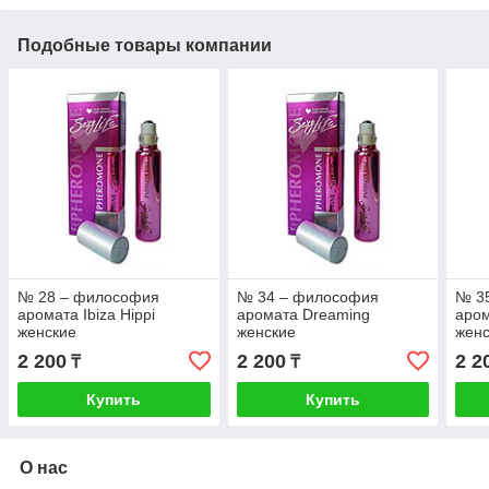
Подобные товары компании
№ 28 – философия
№ 34 – философия
№ 3
аромата Ibiza Hippi
аромата Dreaming
аром
женские
женские
жен
2 200
2 200
2 2
₸
₸
Купить
Купить
О нас