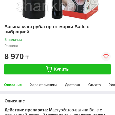
Вагина-маструбатор от марки Baile с
вибрацией
В наличии
Розница
8 970
₸
Купить
Описание
Характеристики
Доставка
Оплата
Усл
Описание
Действие препарата: М
астурбатор-вагина Baile с