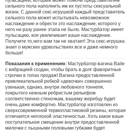
пульсацией, который может помочь представителям
сильного пола наполнить им их пустоты сексуальной
жизни. С данной секс-игрушкой каждый представитель
сильного пола может испытывать невозможное
наслаждение и обрести это наслаждение, которого у
него ни разу ранее этапа не было. Мастурбатор имеет
пульсацию, коя увеличивает ваше наслаждение.
Получите то,чего вам так не хватает! Эта секс-игрушка
знает о мужских удовольствиях все и даже немного
больше!
Показания к применению:
Мастурбатор-вагина Baile
с вибрацией создан, чтобы брать в долг фаворитные
строчки в топах продаж! Вагина предоставленной
привлекательной робкой «девочки» совершенно
узенькая, однако, внутри любовного тоннеля,
покрытого нежным ребристым рельефом
соответственно стеночкам, вашему жеребцу будет
очень даже комфортно. Мастурбатор изготовлен из
сверхсовременной термопластиковой резины, которая
отличается неплохой эластичностью. Хоть какое ваше
поступательное смещение внутри предоставленной
милочки с пышными половыми губками будет