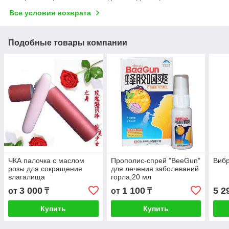
Все условия возврата
Подобные товары компании
ЧКА палочка с маслом
Прополис-спрей "BeeGun"
Виб
розы для сокращения
для лечения заболеваний
влагалища
горла,20 мл
3 000
1 100
5 2
от
₸
от
₸
Купить
Купить