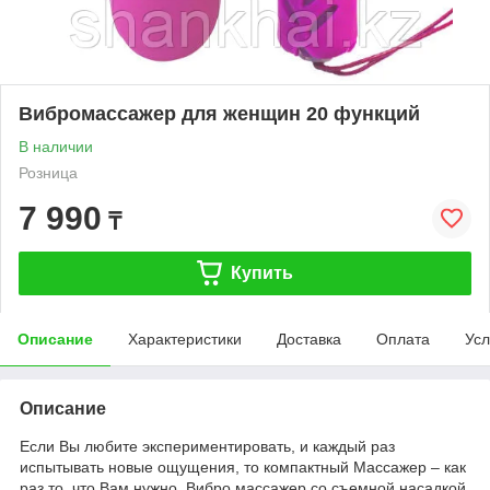
Вибромассажер для женщин 20 функций
В наличии
Розница
7 990
₸
Купить
Описание
Характеристики
Доставка
Оплата
Усл
Описание
Если Вы любите экспериментировать, и каждый раз
испытывать новые ощущения, то компактный Массажер – как
раз то, что Вам нужно. Вибро массажер со съемной насадкой