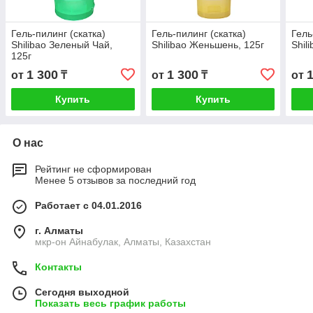
Гель-пилинг (скатка)
Гель-пилинг (скатка)
Гель
Shilibao Зеленый Чай,
Shilibao Женьшень, 125г
Shil
125г
1 300
1 300
от
₸
от
₸
от
Купить
Купить
О нас
Рейтинг не сформирован
Менее 5 отзывов за последний год
Работает с 04.01.2016
г. Алматы
мкр-он Айнабулак, Алматы, Казахстан
Контакты
Сегодня выходной
Показать весь график работы