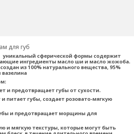
ам для губ
"
уникальный сферической формы содержит
вающие ингредиенты масло ши и масло жожоба.
оздан из 100% натурального вещества, 95%
и вазелина
ом:
яет и предотвращает губы от сухости.
т и питает губы, создает розовато-мягкую
 губы и предотвращает морщины для
ую и мягкую текстуры, которые могут быть
ам блеск в течение длительного времени.