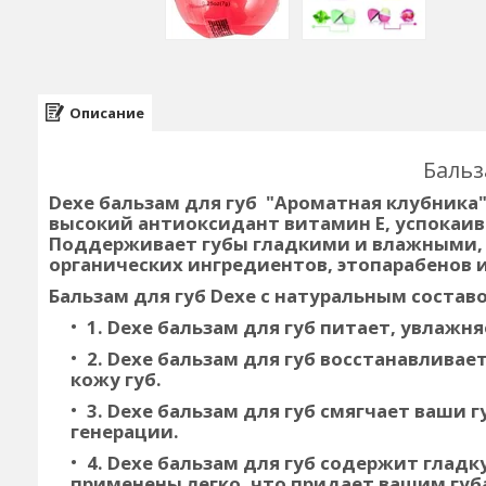
Описание
Бальз
Dexe бальзам для губ "Ароматная клубника
высокий антиоксидант витамин Е, успокаи
Поддерживает губы гладкими и влажными, с
органических ингредиентов, этопарабенов 
Бальзам для губ Dexe с натуральным состав
1. Dexe бальзам для губ питает, увлажн
2. Dexe бальзам для губ восстанавливае
кожу губ.
3. Dexe бальзам для губ смягчает ваши
генерации.
4. Dexe бальзам для губ содержит гладк
применены легко, что придает вашим губ