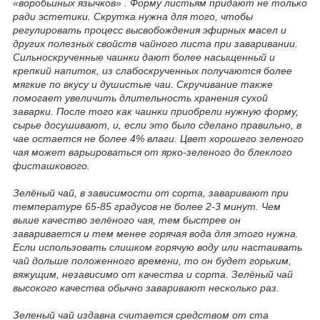
«воробьиных язычков» . Форму листьям придают не только
ради эстетики. Скрутка нужна для того, чтобы
регулировать процесс высвобождения эфирных масел и
других полезных свойств чайного листа при заваривании.
Сильноскрученные чаинки дают более насыщенный и
крепкий напиток, из слабоскрученных получаются более
мягкие по вкусу и душистые чаи. Скручивание также
помогает увеличить длительность хранения сухой
заварки. После того как чаинки приобрели нужную форму,
сырье досушивают, и, если это было сделано правильно, в
чае остается не более 4% влаги. Цвет хорошего зеленого
чая может варьироваться от ярко-зеленого до блеклого
фисташкового.
Зелёный чай, в зависимости от сорта, заваривают при
температуре 65-85 градусов не более 2-3 минут. Чем
выше качество зелёного чая, тем быстрее он
заваривается и тем менее горячая вода для этого нужна.
Если использовать слишком горячую воду или настаивать
чай дольше положенного времени, то он будет горьким,
вяжущим, независимо от качества и сорта. Зелёный чай
высокого качества обычно заваривают несколько раз.
Зеленый чай издавна считается средством от ста