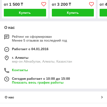
крови
упак
1 500
3 200
от
₸
от
₸
от
Купить
Купить
О нас
Рейтинг не сформирован
Менее 5 отзывов за последний год
Работает с 04.01.2016
г. Алматы
мкр-он Айнабулак, Алматы, Казахстан
Контакты
Сегодня работает с 10:00 до 15:00
Показать весь график работы
О нас