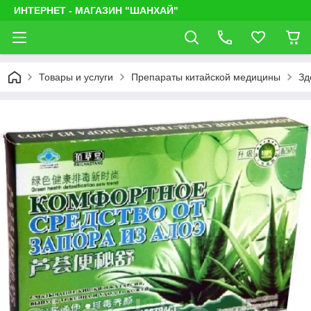
ИНТЕРНЕТ - МАГАЗИН "ШАНХАЙ"
Товары и услуги
Препараты китайской медицины
Зд