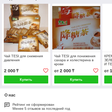
Чай TESI для снижения
Чай TESI для понижения
КРЕ
давления
сахара и холестерина в
ЗЕЛ
крови
И Т
2 000
2 000
₸
от
₸
от
Купить
Купить
О нас
Рейтинг не сформирован
Менее 5 отзывов за последний год