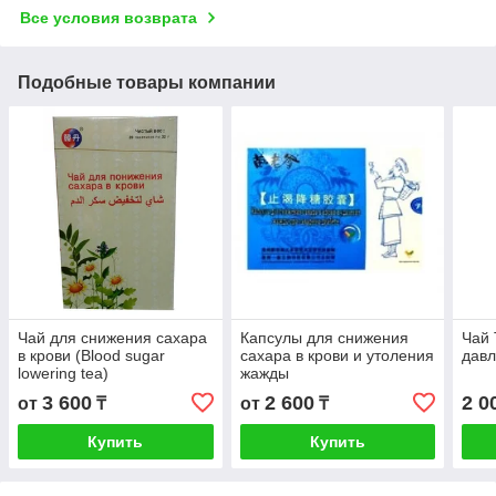
Все условия возврата
Подобные товары компании
Чай для снижения сахара
Капсулы для снижения
Чай 
в крови (Blood sugar
сахара в крови и утоления
дав
lowering tea)
жажды
3 600
2 600
2 0
от
₸
от
₸
Купить
Купить