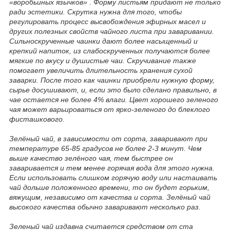
«воробьиных язычков» . Форму листьям придают не только
ради эстетики. Скрутка нужна для того, чтобы
регулировать процесс высвобождения эфирных масел и
других полезных свойств чайного листа при заваривании.
Сильноскрученные чаинки дают более насыщенный и
крепкий напиток, из слабоскрученных получаются более
мягкие по вкусу и душистые чаи. Скручивание также
помогает увеличить длительность хранения сухой
заварки. После того как чаинки приобрели нужную форму,
сырье досушивают, и, если это было сделано правильно, в
чае остается не более 4% влаги. Цвет хорошего зеленого
чая может варьироваться от ярко-зеленого до блеклого
фисташкового.
Зелёный чай, в зависимости от сорта, заваривают при
температуре 65-85 градусов не более 2-3 минут. Чем
выше качество зелёного чая, тем быстрее он
заваривается и тем менее горячая вода для этого нужна.
Если использовать слишком горячую воду или настаивать
чай дольше положенного времени, то он будет горьким,
вяжущим, независимо от качества и сорта. Зелёный чай
высокого качества обычно заваривают несколько раз.
Зеленый чай издавна считается средством от ста