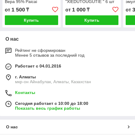
Вера 95% Paicai
"XIEDUTOUGUTIE " 6 шт
эмул
1 500
1 000
от
₸
от
₸
от
Купить
Купить
О нас
Рейтинг не сформирован
Менее 5 отзывов за последний год
Работает с 04.01.2016
г. Алматы
мкр-он Айнабулак, Алматы, Казахстан
Контакты
Сегодня работает с 10:00 до 18:00
Показать весь график работы
О нас