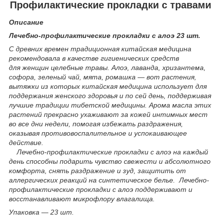
Профилактические прокладки с травами
Описание
Лечебно-профилактические прокладки с алоэ 23 шт.
С древних времен традиционная китайская медицина
рекомендовала в качестве гигиенических средств
для женщин целебные травы. Алоэ, лаванда, хризантема,
софора, зеленый чай, мята, ромашка ― вот растения,
вытяжки из которых китайская медицина использует для
поддержания женского здоровья и по сей день, поддерживая
лучшие традиции тибетской медицины. Арома масла этих
растений прекрасно ухаживают за кожей интимных мест
во все дни недели, помогая избежать раздражения,
оказывая противовоспалительное и успокаивающее
действие.
Л
ечебно-профилактические п
рокладки с алоэ на каждый
день способны подарить чувство свежести и абсолютного
комфорта, снять раздражение и зуд, защитить от
аллергических реакций на синтетическое белье.
Л
ечебно-
профилактические
прокладки с алоэ поддерживают и
восстанавливают микрофлору влагалища.
Упаковка ― 23 шт.