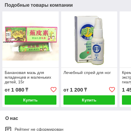
Подобные товары компании
Банановая мазь для
Лечебный спрей для ног
Крем
младенцев и маленьких
экст
детей, 15г
гиал
мор
1 080
1 200
1 4
от
₸
от
₸
Купить
Купить
О нас
Рейтинг не сформирован