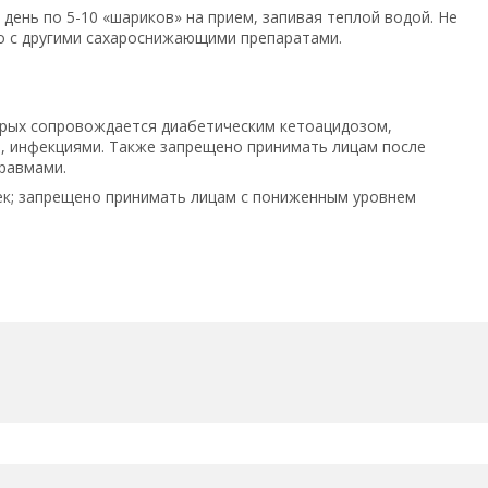
 день по 5-10 «шариков» на прием, запивая теплой водой. Не
о с другими сахароснижающими препаратами.
торых сопровождается диабетическим кетоацидозом,
, инфекциями. Также запрещено принимать лицам после
равмами.
чек; запрещено принимать лицам с пониженным уровнем