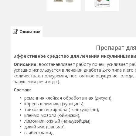
Описание
Препарат для
Эффективное средство для лечения инсулинНЕзави
Описание:
восстанавливает работу почек, усиливает раб
успешно используется в лечении диабета 2-го типа и ег
количествах, полиуремия, постоянное ощущение голода, б
нарушения речи и др.).
Состав:
реманния клейкая обработанная (дихуан),
корень шлемника (хуанцинь),
трихозантескирлова (тяньхуафэнь),
клеймо мозоли (юймисюй),
лимонник южный (наньувэйцзы),
дикий ямс (шаньяо),
глибенкламид.