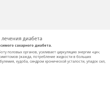
 лечения диабета
симого сахарного диабета.
оту половых органов, усиливает циркуляцию энергии «ци»;
о симптомов (жажда, потребление жидкости в больших
улемия, худоба, синдром хронической усталости, упадок сил,